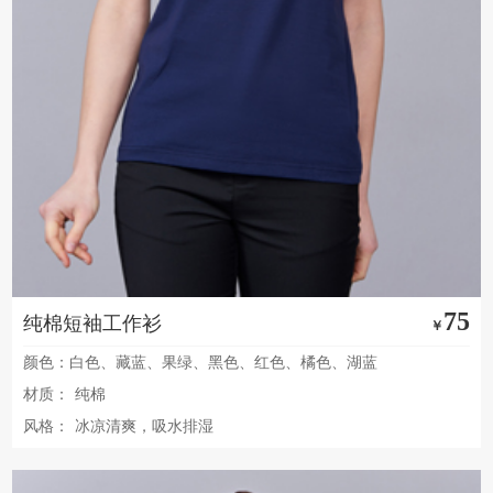
75
纯棉短袖工作衫
￥
颜色：白色、藏蓝、果绿、黑色、红色、橘色、湖蓝
材质：
纯棉
风格：
冰凉清爽，吸水排湿