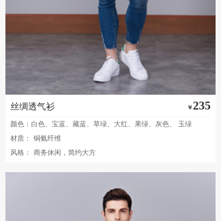
235
丝绸透气衫
￥
颜色：白色、宝蓝、藏蓝、草绿、大红、果绿、灰色、 玉绿
材质：
铜氨纤维
风格：
商务休闲，简约大方