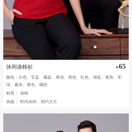
65
休闲涤棉衫
￥
颜色：白色、宝蓝、藏蓝、果绿、黑色、红色、湖蓝、黄色、军
绿、麻灰、黄色、橘色
材质：
涤棉
风格：
时尚休闲，简约大方