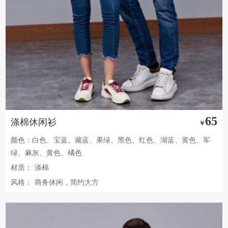
65
涤棉休闲衫
￥
颜色：白色、宝蓝、藏蓝、果绿、黑色、红色、湖蓝、黄色、军
绿、麻灰、黄色、橘色
材质：
涤棉
风格：
商务休闲，简约大方