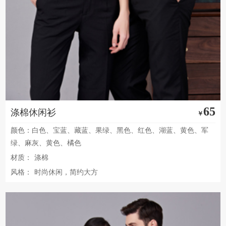
65
涤棉休闲衫
￥
颜色：白色、宝蓝、藏蓝、果绿、黑色、红色、湖蓝、黄色、军
绿、麻灰、黄色、橘色
材质：
涤棉
风格：
时尚休闲，简约大方