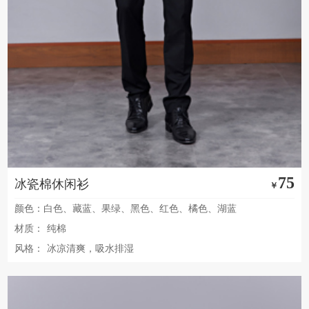
75
冰瓷棉休闲衫
￥
颜色：白色、藏蓝、果绿、黑色、红色、橘色、湖蓝
材质：
纯棉
风格：
冰凉清爽，吸水排湿