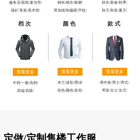
棉袄
/
棉衣
/
耐磨
/
秋冬
/
新春
/
秋季
/
服务员
/
面馆
/
麦当劳
/
男加绒
/
制服呢
/
平纹
/
秋天
/
秋装
/
夏天
/
煤矿
/
美发
/
美术馆
/
档次
颜色
款式
查看更多
查看更多
查看更多
米兰
/
迷彩
/
墨绿
/
两件套
/
男士
/
男式
/
中档
/
一般
/
高档
/
棕色
/
颜色
/
蓝色
/
男装
/
女士
/
女式
/
高端
/
高级
/
定做/定制售楼工作服