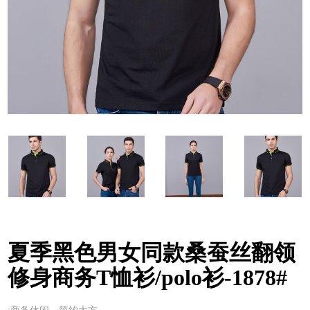
夏季黑色男女同款桑蚕丝翻领
修身商务T恤衫/polo衫-1878#