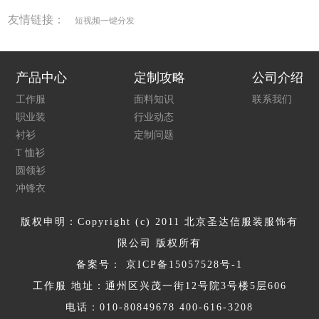
友情链接：
短视频一键分发
产品中心
定制攻略
公司介绍
工作服
面料知识
联系我们
职业装
行业动态
衬衫
定制问题
T 恤衫
圆领衫
冲锋衣
版权申明：Copyright (c) 2011 北京圣达信服装服饰有
限公司 版权所有
备案号：
京ICP备15057528号-1
工作服 地址：通州区兴茂一街12号院3号楼5层606
电话：010-80849678 400-616-3208