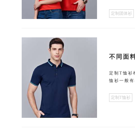
定制团体衫
不同面
定制T恤衫
恤衫一般有
定制T恤衫