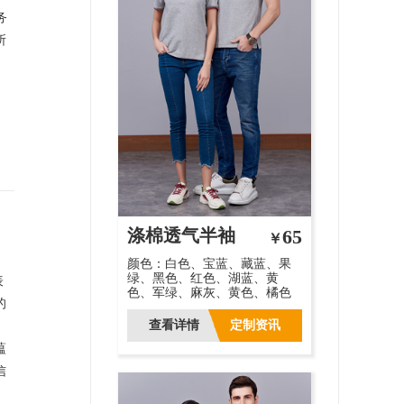
务
所
涤棉透气半袖
65
￥
颜色：白色、宝蓝、藏蓝、果
绿、黑色、红色、湖蓝、黄
表
色、军绿、麻灰、黄色、橘色
的
查看详情
定制资讯
蕴
信