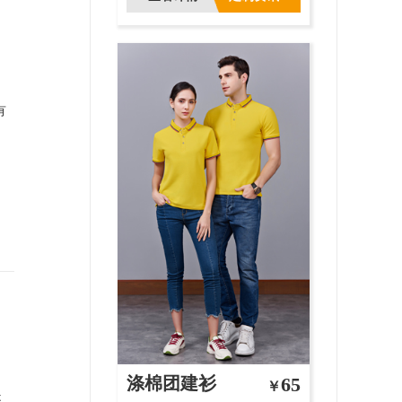
有
涤棉团建衫
65
￥
是