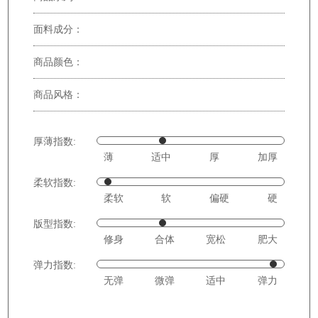
面料成分：
商品颜色：
商品风格：
厚薄指数:
薄
适中
厚
加厚
柔软指数:
柔软
软
偏硬
硬
版型指数:
修身
合体
宽松
肥大
弹力指数:
无弹
微弹
适中
弹力