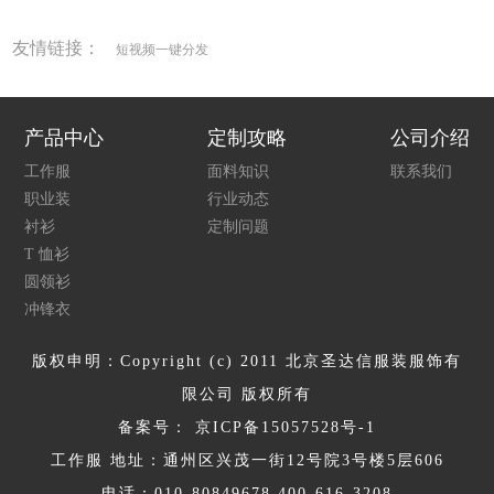
友情链接：
短视频一键分发
产品中心
定制攻略
公司介绍
工作服
面料知识
联系我们
职业装
行业动态
衬衫
定制问题
T 恤衫
圆领衫
冲锋衣
版权申明：Copyright (c) 2011 北京圣达信服装服饰有
限公司 版权所有
备案号：
京ICP备15057528号-1
工作服 地址：通州区兴茂一街12号院3号楼5层606
电话：010-80849678 400-616-3208