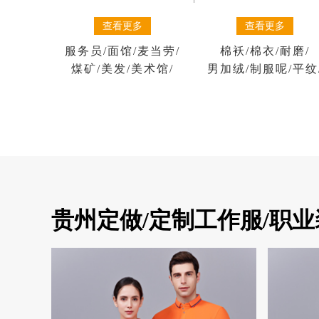
查看更多
查看更多
棉袄
/
棉衣
/
耐磨
/
服务员
/
面馆
/
麦当劳
/
男加绒
/
制服呢
/
平纹
煤矿
/
美发
/
美术馆
/
贵州定做/定制工作服/职业装