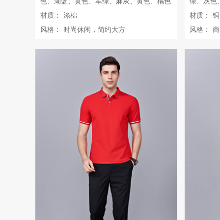
色、湖蓝、黄色、军绿、麻灰、黄色、橘色
绿、灰色
材质：
涤棉
材质：
铜
风格：
时尚休闲，简约大方
风格：
商