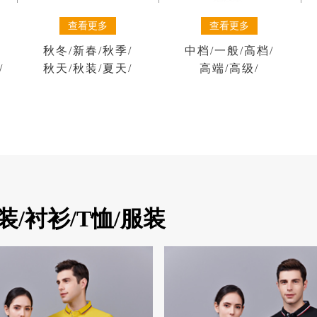
查看更多
查看更多
秋冬
/
新春
/
秋季
/
中档
/
一般
/
高档
/
/
秋天
/
秋装
/
夏天
/
高端
/
高级
/
/衬衫/T恤/服装