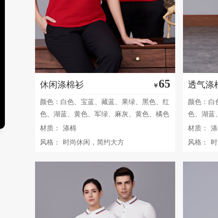
65
休闲涤棉衫
透气涤
￥
颜色：白色、宝蓝、藏蓝、果绿、黑色、红
颜色：白
色、湖蓝、黄色、军绿、麻灰、黄色、橘色
色、湖蓝
材质：
涤棉
材质：
涤
风格：
时尚休闲，简约大方
风格：
时