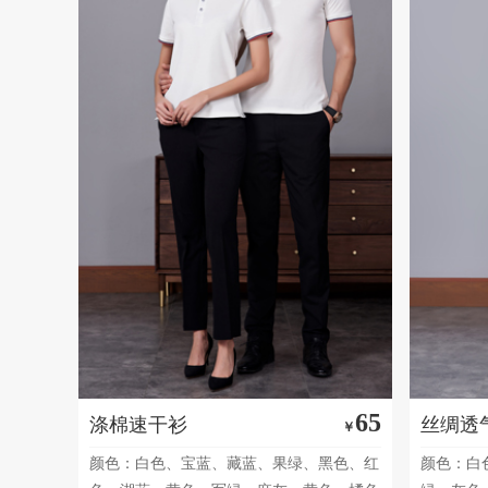
65
涤棉速干衫
丝绸透
￥
颜色：白色、宝蓝、藏蓝、果绿、黑色、红
颜色：白