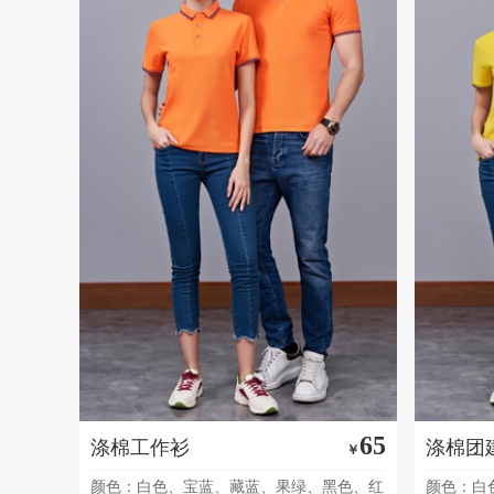
65
涤棉工作衫
涤棉团
￥
颜色：白色、宝蓝、藏蓝、果绿、黑色、红
颜色：白