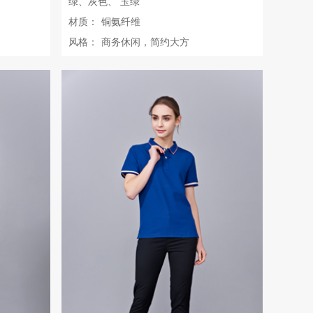
绿、灰色、 玉绿
材质：
铜氨纤维
风格：
商务休闲，简约大方