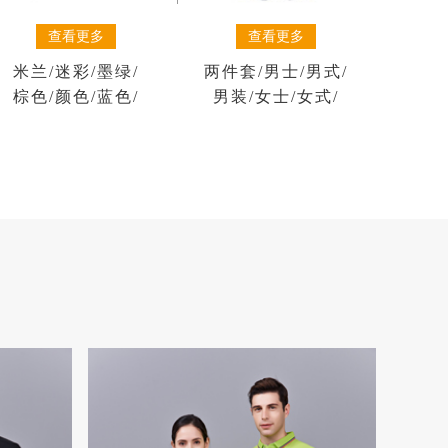
查看更多
查看更多
米兰
/
迷彩
/
墨绿
/
两件套
/
男士
/
男式
/
棕色
/
颜色
/
蓝色
/
男装
/
女士
/
女式
/