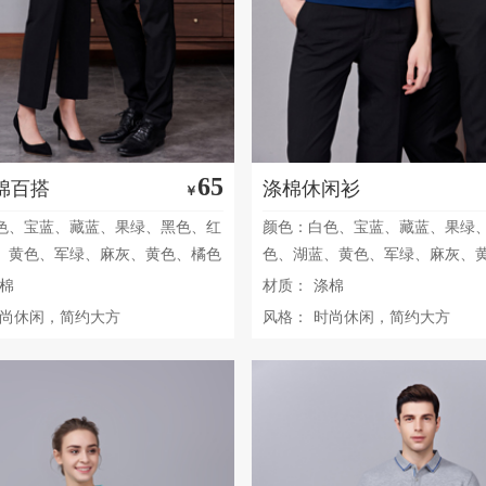
65
棉百搭
涤棉休闲衫
￥
色、宝蓝、藏蓝、果绿、黑色、红
颜色：白色、宝蓝、藏蓝、果绿
、黄色、军绿、麻灰、黄色、橘色
色、湖蓝、黄色、军绿、麻灰、
棉
材质：
涤棉
尚休闲，简约大方
风格：
时尚休闲，简约大方