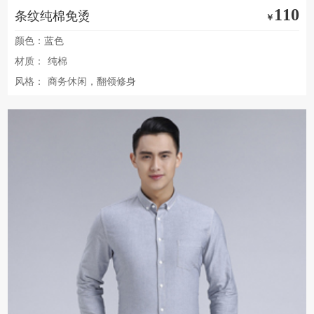
110
条纹纯棉免烫
￥
颜色：蓝色
材质：
纯棉
风格：
商务休闲，翻领修身