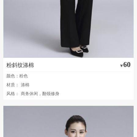
60
粉斜纹涤棉
￥
颜色：粉色
材质：
涤棉
风格：
商务休闲，翻领修身