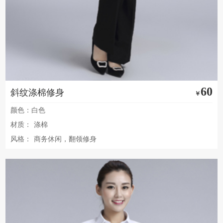
60
斜纹涤棉修身
￥
颜色：白色
材质：
涤棉
风格：
商务休闲，翻领修身