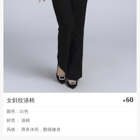
60
女斜纹涤棉
￥
颜色：白色
材质：
涤棉
风格：
商务休闲，翻领修身