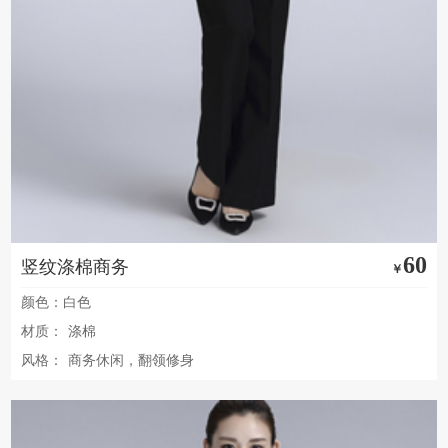
60
竖纹涤棉商务
￥
颜色：白色
材质：
涤棉
风格：
商务休闲，翻领修身