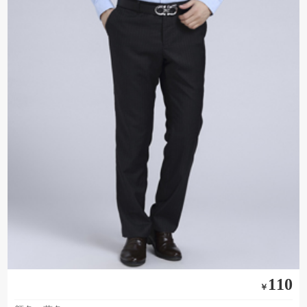
110
￥