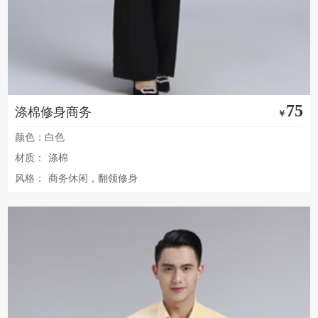
75
涤棉修身商务
￥
颜色：白色
材质：
涤棉
风格：
商务休闲，翻领修身