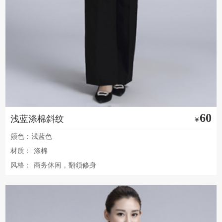
60
浅蓝涤棉斜纹
￥
颜色：浅蓝色
材质：
涤棉
风格：
商务休闲，翻领修身