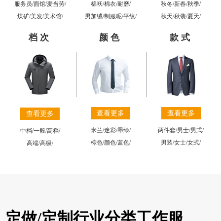
棉袄
/
棉衣
/
耐磨
/
秋冬
/
新春
/
秋季
/
服务员
/
面馆
/
麦当劳
/
男加绒
/
制服呢
/
平纹
/
秋天
/
秋装
/
夏天
/
煤矿
/
美发
/
美术馆
/
档次
颜色
款式
查看更多
查看更多
查看更多
米兰
/
迷彩
/
墨绿
/
两件套
/
男士
/
男式
/
中档
/
一般
/
高档
/
棕色
/
颜色
/
蓝色
/
男装
/
女士
/
女式
/
高端
/
高级
/
定做/定制行业分类工作服