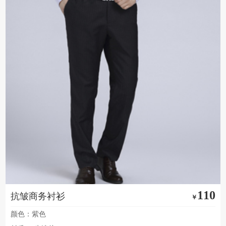
110
抗皱商务衬衫
￥
颜色：紫色