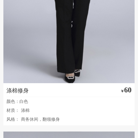
60
涤棉修身
￥
颜色：白色
材质：
涤棉
风格：
商务休闲，翻领修身