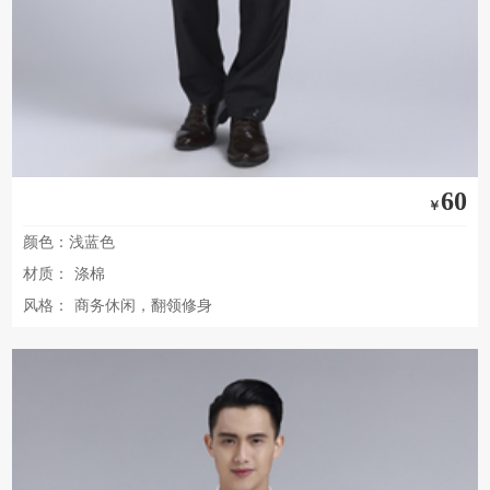
60
￥
颜色：浅蓝色
材质：
涤棉
风格：
商务休闲，翻领修身