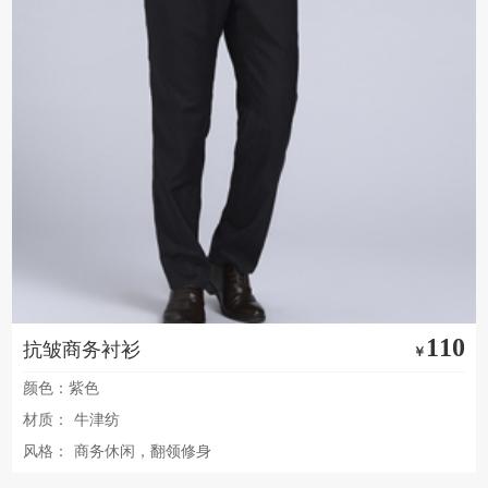
110
抗皱商务衬衫
￥
颜色：紫色
材质：
牛津纺
风格：
商务休闲，翻领修身