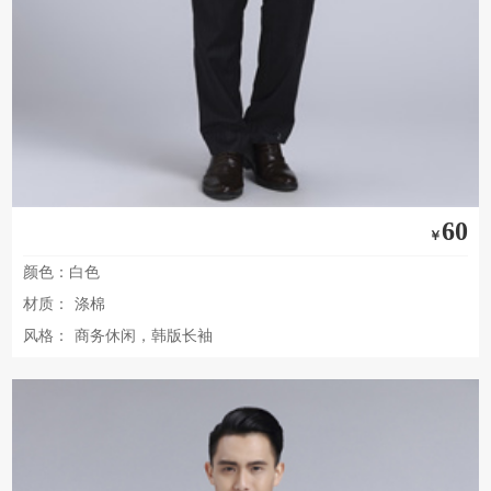
60
￥
颜色：白色
材质：
涤棉
风格：
商务休闲，韩版长袖