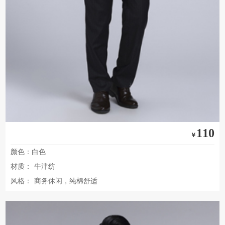
110
￥
颜色：白色
材质：
牛津纺
风格：
商务休闲，纯棉舒适