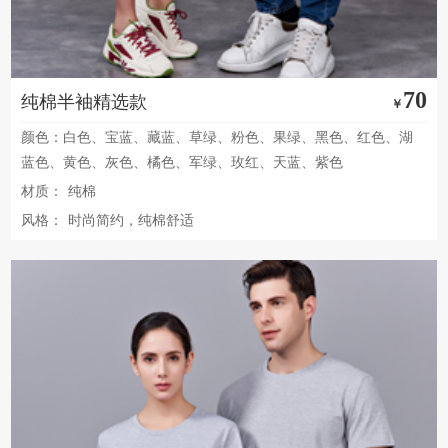
70
纯棉半袖精选款
￥
颜色：白色、宝蓝、藏蓝、草绿、粉色、果绿、黑色、红色、湖
蓝色、黄色、灰色、橘色、军绿、玫红、天蓝、紫色
材质：
纯棉
风格：
时尚简约，纯棉舒适