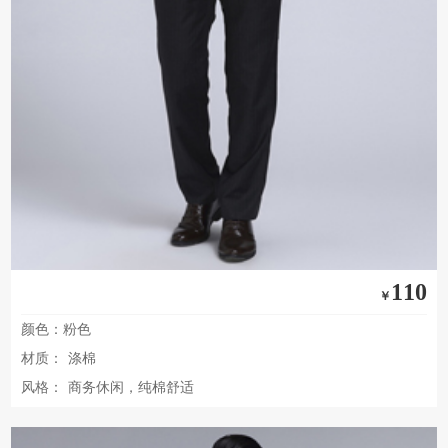
110
￥
颜色：粉色
材质：
涤棉
风格：
商务休闲，纯棉舒适