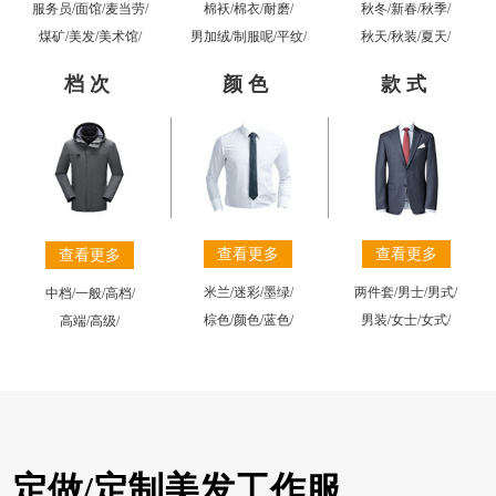
棉袄
/
棉衣
/
耐磨
/
秋冬
/
新春
/
秋季
/
服务员
/
面馆
/
麦当劳
/
男加绒
/
制服呢
/
平纹
/
秋天
/
秋装
/
夏天
/
煤矿
/
美发
/
美术馆
/
档次
颜色
款式
查看更多
查看更多
查看更多
米兰
/
迷彩
/
墨绿
/
两件套
/
男士
/
男式
/
中档
/
一般
/
高档
/
棕色
/
颜色
/
蓝色
/
男装
/
女士
/
女式
/
高端
/
高级
/
定做/定制美发工作服