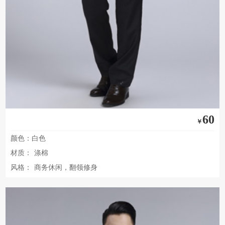
60
￥
颜色：白色
材质：
涤棉
风格：
商务休闲，翻领修身