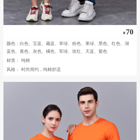
70
￥
颜色：白色、宝蓝、藏蓝、草绿、粉色、果绿、黑色、红色、湖
蓝色、黄色、灰色、橘色、军绿、玫红、天蓝、紫色
材质：
纯棉
风格：
时尚简约，纯棉舒适