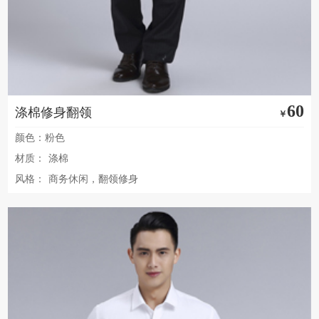
60
涤棉修身翻领
￥
颜色：粉色
材质：
涤棉
风格：
商务休闲，翻领修身