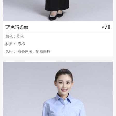
70
蓝色暗条纹
￥
颜色：蓝色
材质：
涤棉
风格：
商务休闲，翻领修身