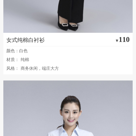
110
女式纯棉白衬衫
￥
颜色：白色
材质：
纯棉
风格：
商务休闲，端庄大方