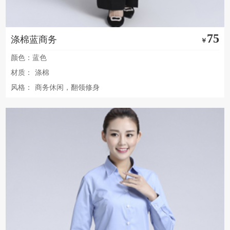
75
涤棉蓝商务
￥
颜色：蓝色
材质：
涤棉
风格：
商务休闲，翻领修身