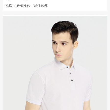
风格：
轻薄柔软，舒适透气