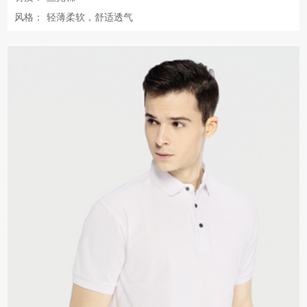
风格：
轻薄柔软，舒适透气