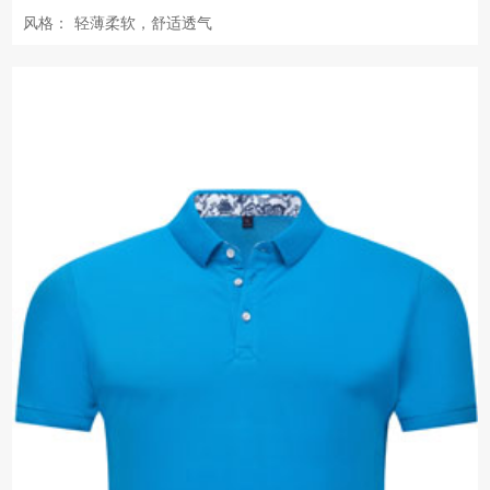
风格：
轻薄柔软，舒适透气