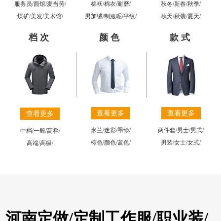
棉袄
/
棉衣
/
耐磨
/
秋冬
/
新春
/
秋季
/
服务员
/
面馆
/
麦当劳
/
男加绒
/
制服呢
/
平纹
/
秋天
/
秋装
/
夏天
/
煤矿
/
美发
/
美术馆
/
档次
颜色
款式
查看更多
查看更多
查看更多
米兰
/
迷彩
/
墨绿
/
两件套
/
男士
/
男式
/
中档
/
一般
/
高档
/
棕色
/
颜色
/
蓝色
/
男装
/
女士
/
女式
/
高端
/
高级
/
河南定做/定制工作服/职业装/