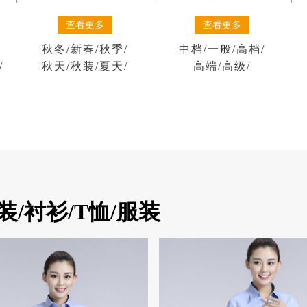
查看更多
查看更多
秋冬
/
新春
/
秋季
/
中档
/
一般
/
高档
/
/
秋天
/
秋装
/
夏天
/
高端
/
高级
/
/衬衫/T恤/服装