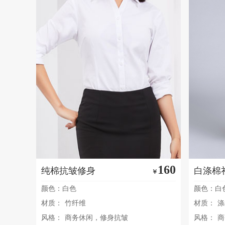
160
纯棉抗皱修身
白涤棉
￥
颜色：白色
颜色：白
材质：
竹纤维
材质：
涤
风格：
商务休闲，修身抗皱
风格：
商