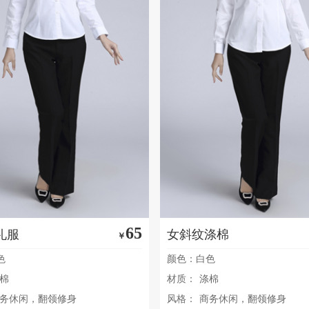
65
礼服
女斜纹涤棉
￥
色
颜色：白色
棉
材质：
涤棉
务休闲，翻领修身
风格：
商务休闲，翻领修身