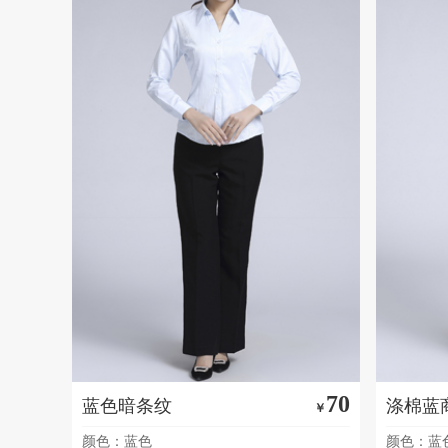
70
蓝色暗条纹
涤棉蓝
￥
颜色：蓝色
颜色：蓝