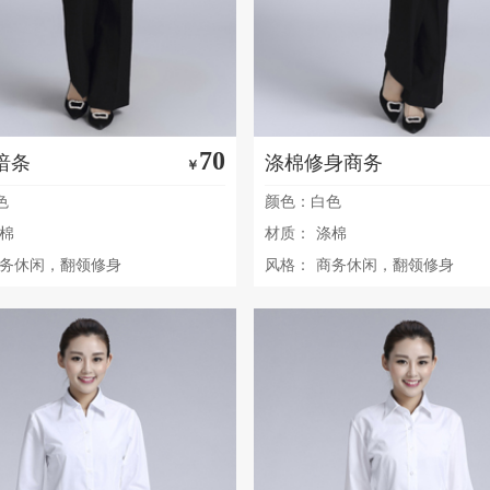
70
暗条
涤棉修身商务
￥
色
颜色：白色
棉
材质：
涤棉
务休闲，翻领修身
风格：
商务休闲，翻领修身