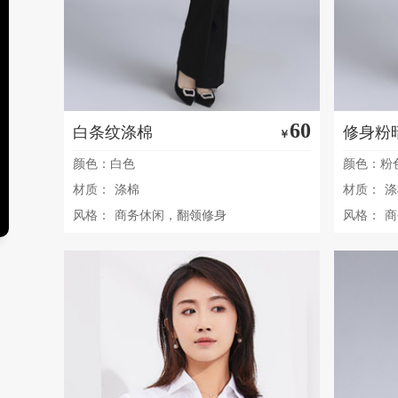
60
白条纹涤棉
修身粉
￥
颜色：白色
颜色：粉
材质：
涤棉
材质：
涤
风格：
商务休闲，翻领修身
风格：
商