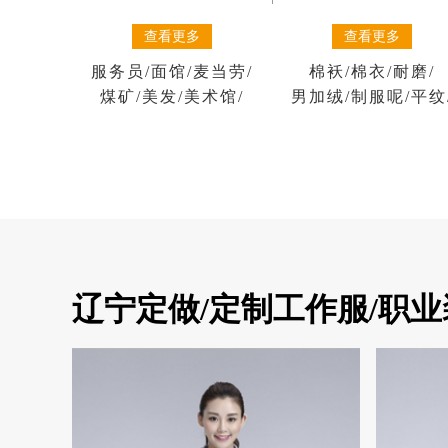
查看更多
查看更多
棉袄
/
棉衣
/
耐磨
/
服务员
/
面馆
/
麦当劳
/
男加绒
/
制服呢
/
平纹
煤矿
/
美发
/
美术馆
/
辽宁定做/定制工作服/职业装