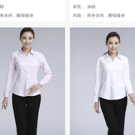
棉
材质：
涤棉
务休闲，翻领修身
风格：
商务休闲，翻领修身