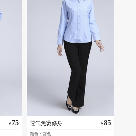
75
85
透气免烫修身
￥
￥
颜色：蓝色