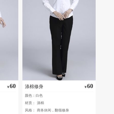
60
60
涤棉修身
￥
￥
颜色：白色
材质：
涤棉
风格：
商务休闲，翻领修身