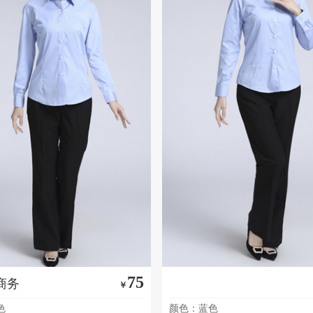
75
商务
￥
色
颜色：蓝色