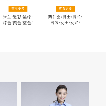
查看更多
查看更多
米兰
/
迷彩
/
墨绿
/
两件套
/
男士
/
男式
/
棕色
/
颜色
/
蓝色
/
男装
/
女士
/
女式
/