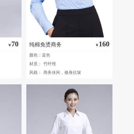
70
160
纯棉免烫商务
￥
￥
颜色：蓝色
材质：
竹纤维
风格：
商务休闲，修身抗皱