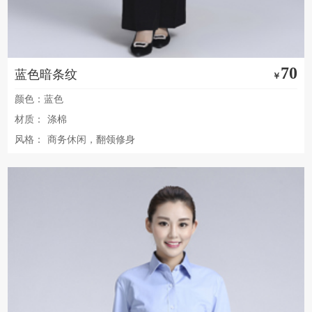
70
蓝色暗条纹
￥
颜色：蓝色
材质：
涤棉
风格：
商务休闲，翻领修身