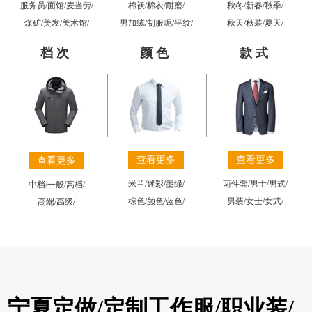
棉袄
/
棉衣
/
耐磨
/
秋冬
/
新春
/
秋季
/
服务员
/
面馆
/
麦当劳
/
男加绒
/
制服呢
/
平纹
/
秋天
/
秋装
/
夏天
/
煤矿
/
美发
/
美术馆
/
档次
颜色
款式
查看更多
查看更多
查看更多
米兰
/
迷彩
/
墨绿
/
两件套
/
男士
/
男式
/
中档
/
一般
/
高档
/
棕色
/
颜色
/
蓝色
/
男装
/
女士
/
女式
/
高端
/
高级
/
宁夏定做/定制工作服/职业装/