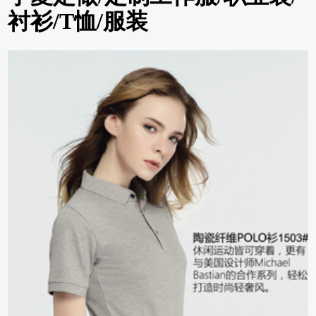
衬衫/T恤/服装