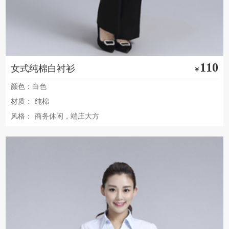
110
女式纯棉白衬衫
￥
颜色：白色
材质：
纯棉
风格：
商务休闲，端庄大方