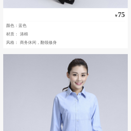
75
￥
颜色：蓝色
材质：
涤棉
风格：
商务休闲，翻领修身