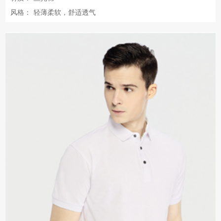
风格：
轻薄柔软，舒适透气