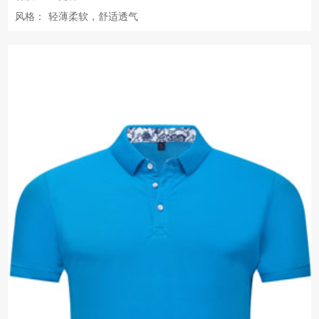
风格：
轻薄柔软，舒适透气