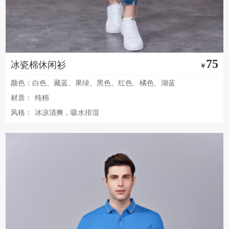
75
冰瓷棉休闲衫
￥
颜色：白色、藏蓝、果绿、黑色、红色、橘色、湖蓝
材质：
纯棉
风格：
冰凉清爽，吸水排湿