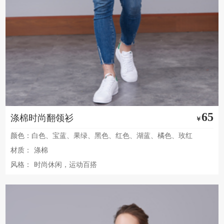
65
涤棉时尚翻领衫
￥
颜色：白色、宝蓝、果绿、黑色、红色、湖蓝、橘色、玫红
材质：
涤棉
风格：
时尚休闲，运动百搭