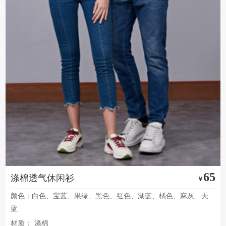
65
涤棉透气休闲衫
￥
颜色：白色、宝蓝、果绿、黑色、红色、湖蓝、橘色、麻灰、天
蓝
材质：
涤棉