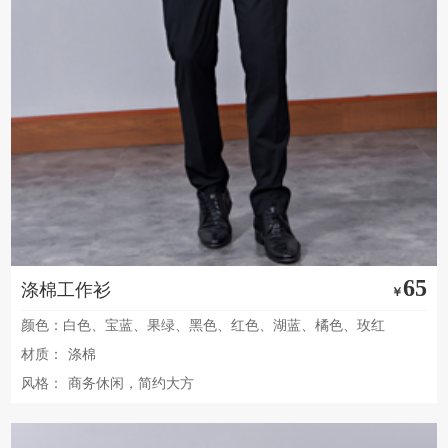
65
涤棉工作衫
￥
颜色：白色、宝蓝、果绿、黑色、红色、湖蓝、橘色、玫红
材质：
涤棉
风格：
商务休闲，简约大方