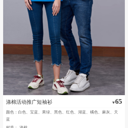
65
涤棉活动推广短袖衫
￥
颜色：白色、宝蓝、果绿、黑色、红色、湖蓝、橘色、麻灰、天
蓝
材质：
涤棉