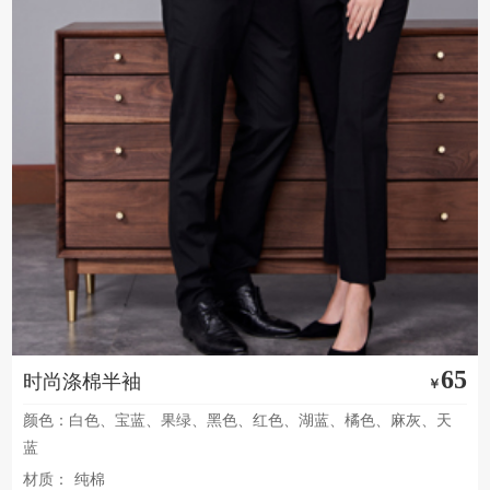
65
时尚涤棉半袖
￥
颜色：白色、宝蓝、果绿、黑色、红色、湖蓝、橘色、麻灰、天
蓝
材质：
纯棉