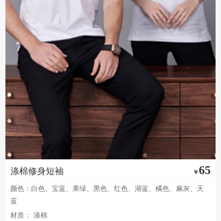
65
涤棉修身短袖
￥
颜色：白色、宝蓝、果绿、黑色、红色、湖蓝、橘色、麻灰、天
蓝
材质：
涤棉