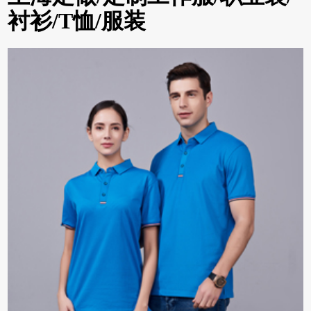
衬衫/T恤/服装