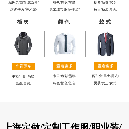
棉袄
/
棉衣
/
耐磨
/
秋冬
/
新春
/
秋季
/
服务员
/
面馆
/
麦当劳
/
男加绒
/
制服呢
/
平纹
/
秋天
/
秋装
/
夏天
/
煤矿
/
美发
/
美术馆
/
档次
颜色
款式
查看更多
查看更多
查看更多
米兰
/
迷彩
/
墨绿
/
两件套
/
男士
/
男式
/
中档
/
一般
/
高档
/
棕色
/
颜色
/
蓝色
/
男装
/
女士
/
女式
/
高端
/
高级
/
上海定做/定制工作服/职业装/