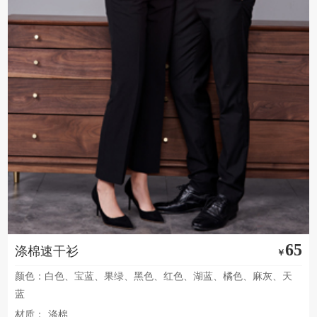
65
涤棉速干衫
￥
颜色：白色、宝蓝、果绿、黑色、红色、湖蓝、橘色、麻灰、天
蓝
材质：
涤棉