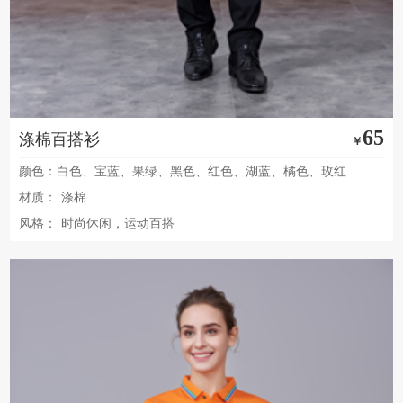
65
涤棉百搭衫
￥
颜色：白色、宝蓝、果绿、黑色、红色、湖蓝、橘色、玫红
材质：
涤棉
风格：
时尚休闲，运动百搭