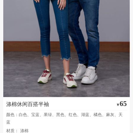
65
涤棉休闲百搭半袖
￥
颜色：白色、宝蓝、果绿、黑色、红色、湖蓝、橘色、麻灰、天
蓝
材质：
涤棉