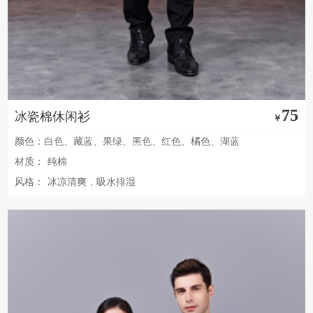
75
冰瓷棉休闲衫
￥
颜色：白色、藏蓝、果绿、黑色、红色、橘色、湖蓝
材质：
纯棉
风格：
冰凉清爽，吸水排湿