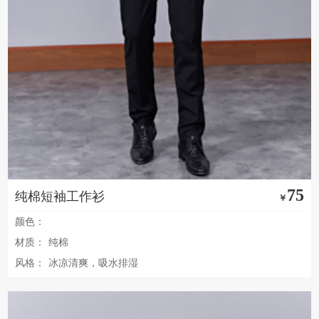
75
纯棉短袖工作衫
￥
颜色：
材质：
纯棉
风格：
冰凉清爽，吸水排湿