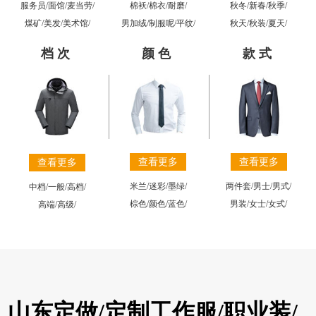
棉袄
/
棉衣
/
耐磨
/
秋冬
/
新春
/
秋季
/
服务员
/
面馆
/
麦当劳
/
男加绒
/
制服呢
/
平纹
/
秋天
/
秋装
/
夏天
/
煤矿
/
美发
/
美术馆
/
档次
颜色
款式
查看更多
查看更多
查看更多
米兰
/
迷彩
/
墨绿
/
两件套
/
男士
/
男式
/
中档
/
一般
/
高档
/
棕色
/
颜色
/
蓝色
/
男装
/
女士
/
女式
/
高端
/
高级
/
山东定做/定制工作服/职业装/