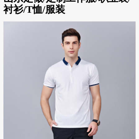
衬衫/T恤/服装