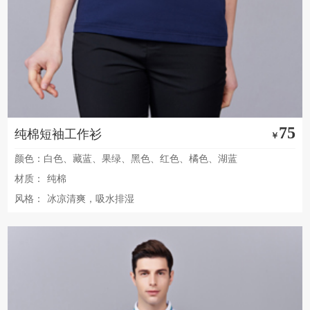
75
纯棉短袖工作衫
￥
颜色：白色、藏蓝、果绿、黑色、红色、橘色、湖蓝
材质：
纯棉
风格：
冰凉清爽，吸水排湿