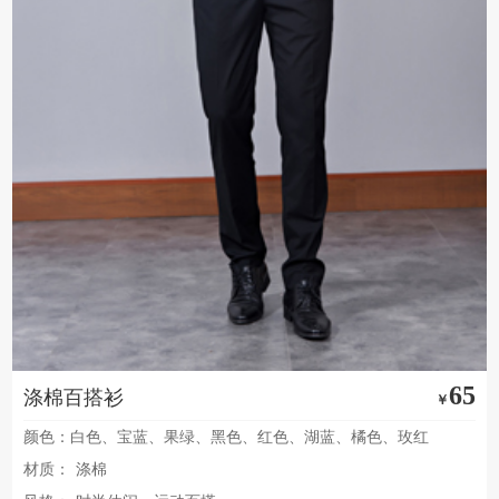
65
涤棉百搭衫
￥
颜色：白色、宝蓝、果绿、黑色、红色、湖蓝、橘色、玫红
材质：
涤棉