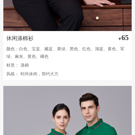
65
休闲涤棉衫
￥
颜色：白色、宝蓝、藏蓝、果绿、黑色、红色、湖蓝、黄色、军
绿、麻灰、黄色、橘色
材质：
涤棉
风格：
时尚休闲，简约大方