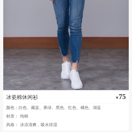
75
冰瓷棉休闲衫
￥
颜色：白色、藏蓝、果绿、黑色、红色、橘色、湖蓝
材质：
纯棉
风格：
冰凉清爽，吸水排湿