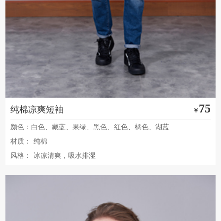
75
纯棉凉爽短袖
￥
颜色：白色、藏蓝、果绿、黑色、红色、橘色、湖蓝
材质：
纯棉
风格：
冰凉清爽，吸水排湿