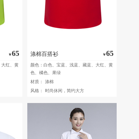
65
65
涤棉百搭衫
￥
￥
、大红、黄
颜色：白色、宝蓝、浅蓝、藏蓝、大红、黄
色、橘色、果绿
材质：
涤棉
风格：
时尚休闲，简约大方