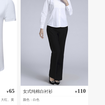
65
110
女式纯棉白衬衫
￥
￥
、大红、黄
颜色：白色