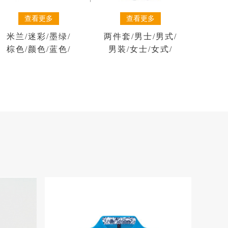
查看更多
查看更多
米兰
/
迷彩
/
墨绿
/
两件套
/
男士
/
男式
/
棕色
/
颜色
/
蓝色
/
男装
/
女士
/
女式
/