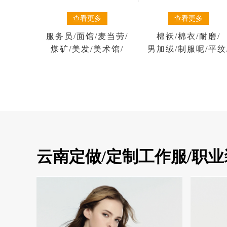
查看更多
查看更多
棉袄
/
棉衣
/
耐磨
/
服务员
/
面馆
/
麦当劳
/
男加绒
/
制服呢
/
平纹
煤矿
/
美发
/
美术馆
/
云南定做/定制工作服/职业装