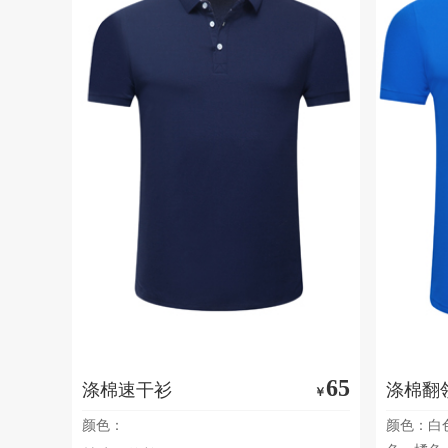
65
涤棉速干衫
涤棉翻
￥
颜色：
颜色：白