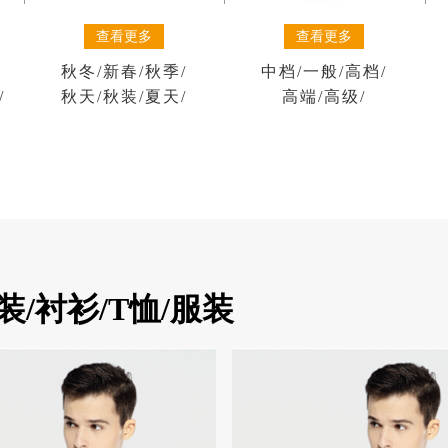
查看更多
查看更多
秋冬
/
新春
/
秋季
/
中档
/
一般
/
高档
/
/
秋天
/
秋装
/
夏天
/
高端
/
高级
/
/衬衫/T恤/服装