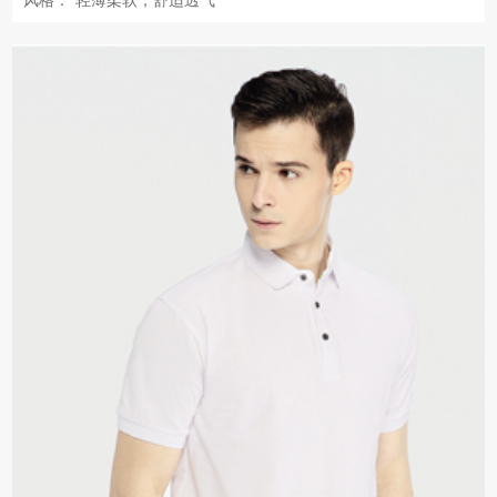
风格：
轻薄柔软，舒适透气