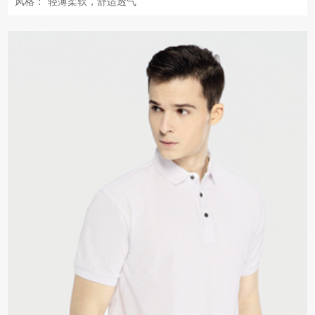
风格：
轻薄柔软，舒适透气