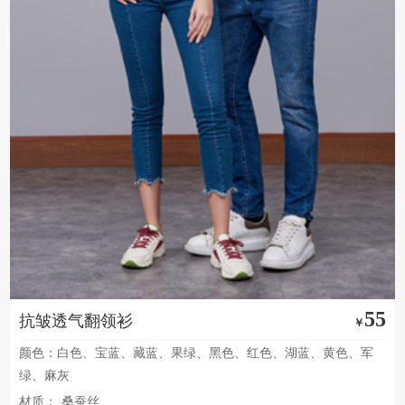
55
抗皱透气翻领衫
￥
颜色：白色、宝蓝、藏蓝、果绿、黑色、红色、湖蓝、黄色、军
绿、麻灰
材质：
桑蚕丝