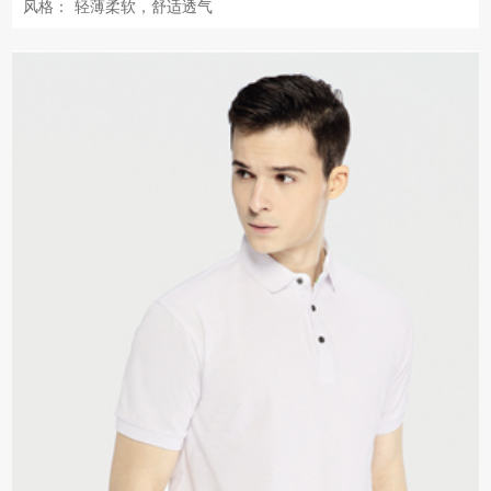
风格：
轻薄柔软，舒适透气