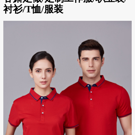
衬衫/T恤/服装