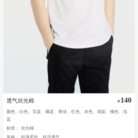
140
透气丝光棉
￥
颜色：白色、宝蓝、藏蓝、果绿、红色、灰色、湖蓝、橘色、浅
蓝
材质：
丝光棉
风格：
轻薄柔软，舒适透气