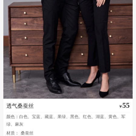
55
透气桑蚕丝
￥
颜色：白色、宝蓝、藏蓝、果绿、黑色、红色、湖蓝、黄色、军
绿、麻灰
材质：
桑蚕丝