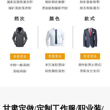
棉袄
/
棉衣
/
耐磨
/
秋冬
/
新春
/
秋季
/
服务员
/
面馆
/
麦当劳
/
男加绒
/
制服呢
/
平纹
/
秋天
/
秋装
/
夏天
/
煤矿
/
美发
/
美术馆
/
档次
颜色
款式
查看更多
查看更多
查看更多
米兰
/
迷彩
/
墨绿
/
两件套
/
男士
/
男式
/
中档
/
一般
/
高档
/
棕色
/
颜色
/
蓝色
/
男装
/
女士
/
女式
/
高端
/
高级
/
甘肃定做/定制工作服/职业装/