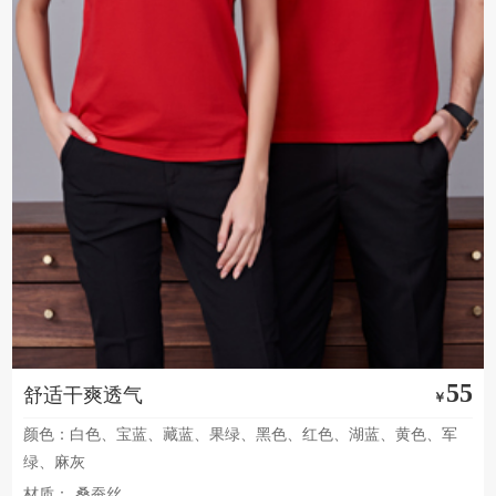
55
舒适干爽透气
￥
颜色：白色、宝蓝、藏蓝、果绿、黑色、红色、湖蓝、黄色、军
绿、麻灰
材质：
桑蚕丝