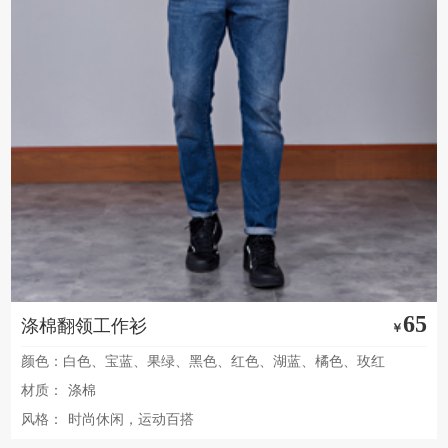
65
涤棉翻领工作衫
￥
颜色：白色、宝蓝、果绿、黑色、红色、湖蓝、橘色、玫红
材质：
涤棉
风格：
时尚休闲，运动百搭