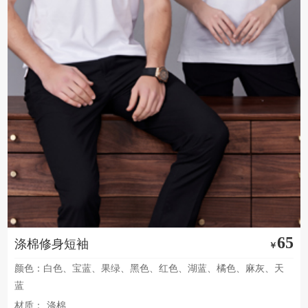
65
涤棉修身短袖
￥
颜色：白色、宝蓝、果绿、黑色、红色、湖蓝、橘色、麻灰、天
蓝
材质：
涤棉