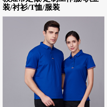
装/衬衫/T恤/服装