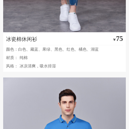
75
冰瓷棉休闲衫
￥
颜色：白色、藏蓝、果绿、黑色、红色、橘色、湖蓝
材质：
纯棉
风格：
冰凉清爽，吸水排湿