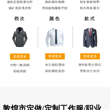
棉袄
/
棉衣
/
耐磨
/
秋冬
/
新春
/
秋季
/
服务员
/
面馆
/
麦当劳
/
男加绒
/
制服呢
/
平纹
/
秋天
/
秋装
/
夏天
/
煤矿
/
美发
/
美术馆
/
档次
颜色
款式
查看更多
查看更多
查看更多
米兰
/
迷彩
/
墨绿
/
两件套
/
男士
/
男式
/
中档
/
一般
/
高档
/
棕色
/
颜色
/
蓝色
/
男装
/
女士
/
女式
/
高端
/
高级
/
敦煌市定做/定制工作服/职业