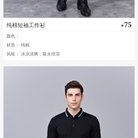
75
纯棉短袖工作衫
￥
颜色：
材质：
纯棉
风格：
冰凉清爽，吸水排湿