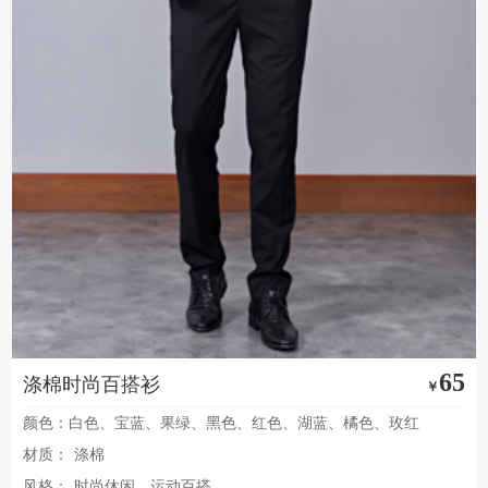
65
涤棉时尚百搭衫
￥
颜色：白色、宝蓝、果绿、黑色、红色、湖蓝、橘色、玫红
材质：
涤棉
风格：
时尚休闲，运动百搭