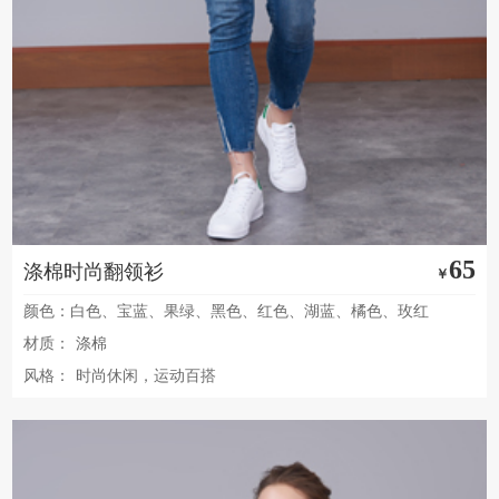
65
涤棉时尚翻领衫
￥
颜色：白色、宝蓝、果绿、黑色、红色、湖蓝、橘色、玫红
材质：
涤棉
风格：
时尚休闲，运动百搭