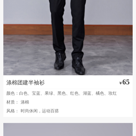
65
涤棉团建半袖衫
￥
颜色：白色、宝蓝、果绿、黑色、红色、湖蓝、橘色、玫红
材质：
涤棉
风格：
时尚休闲，运动百搭