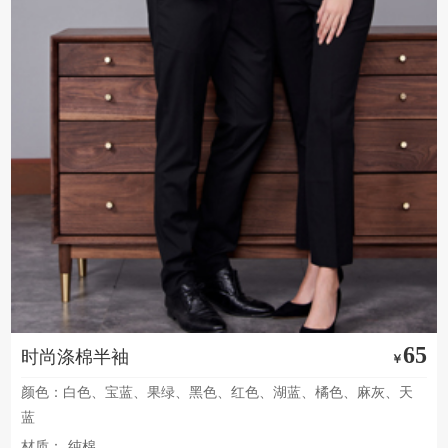
65
时尚涤棉半袖
￥
颜色：白色、宝蓝、果绿、黑色、红色、湖蓝、橘色、麻灰、天
蓝
材质：
纯棉