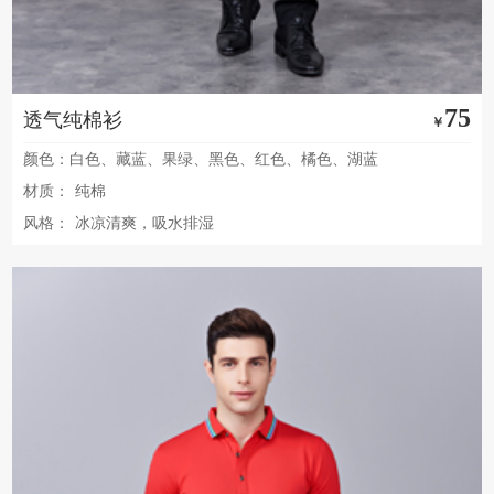
75
透气纯棉衫
￥
颜色：白色、藏蓝、果绿、黑色、红色、橘色、湖蓝
材质：
纯棉
风格：
冰凉清爽，吸水排湿