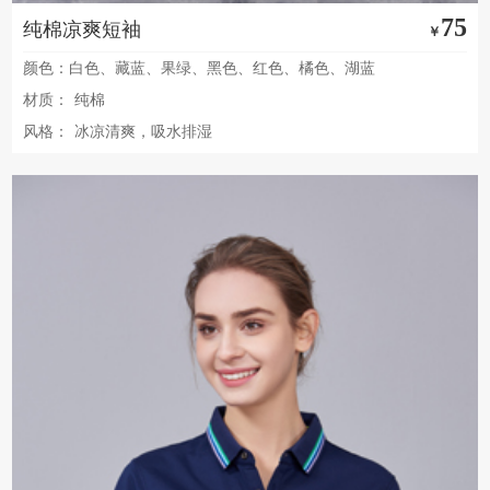
75
纯棉凉爽短袖
￥
颜色：白色、藏蓝、果绿、黑色、红色、橘色、湖蓝
材质：
纯棉
风格：
冰凉清爽，吸水排湿