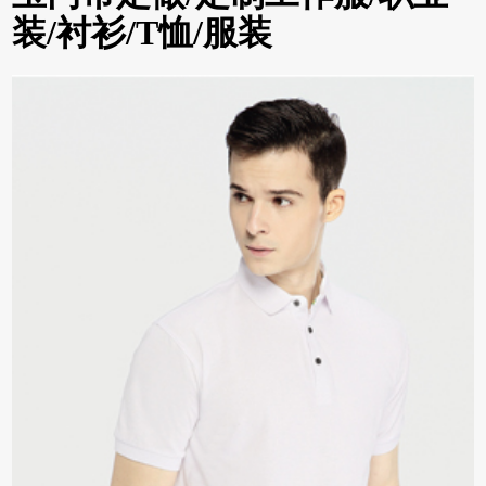
装/衬衫/T恤/服装