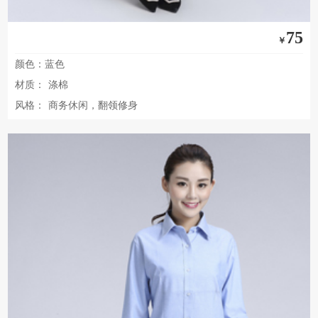
75
￥
颜色：蓝色
材质：
涤棉
风格：
商务休闲，翻领修身