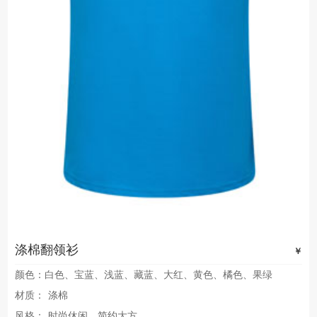
涤棉翻领衫
￥
颜色：白色、宝蓝、浅蓝、藏蓝、大红、黄色、橘色、果绿
材质：
涤棉
风格：
时尚休闲，简约大方