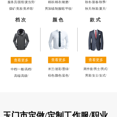
棉袄
/
棉衣
/
耐磨
/
秋冬
/
新春
/
秋季
/
服务员
/
面馆
/
麦当劳
/
男加绒
/
制服呢
/
平纹
/
秋天
/
秋装
/
夏天
/
煤矿
/
美发
/
美术馆
/
档次
颜色
款式
查看更多
查看更多
查看更多
米兰
/
迷彩
/
墨绿
/
两件套
/
男士
/
男式
/
中档
/
一般
/
高档
/
棕色
/
颜色
/
蓝色
/
男装
/
女士
/
女式
/
高端
/
高级
/
玉门市定做/定制工作服/职业