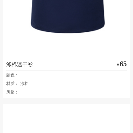
65
涤棉速干衫
￥
颜色：
材质：
涤棉
风格：