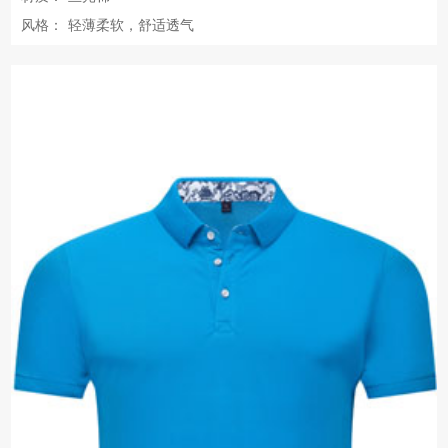
风格：
轻薄柔软，舒适透气