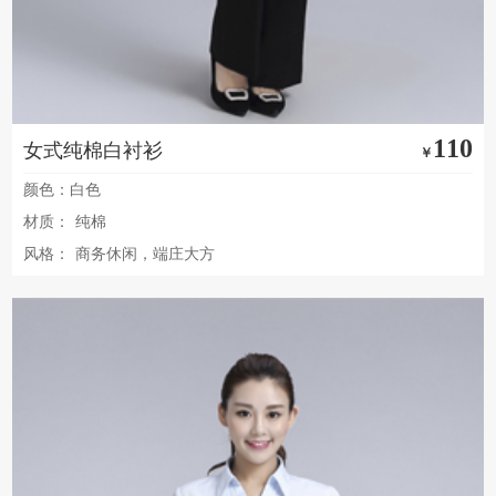
110
女式纯棉白衬衫
￥
颜色：白色
材质：
纯棉
风格：
商务休闲，端庄大方