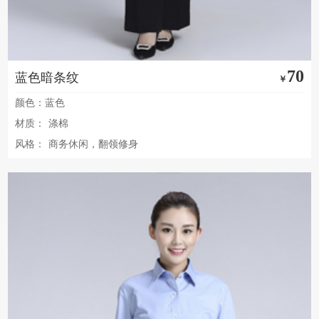
70
蓝色暗条纹
￥
颜色：蓝色
材质：
涤棉
风格：
商务休闲，翻领修身