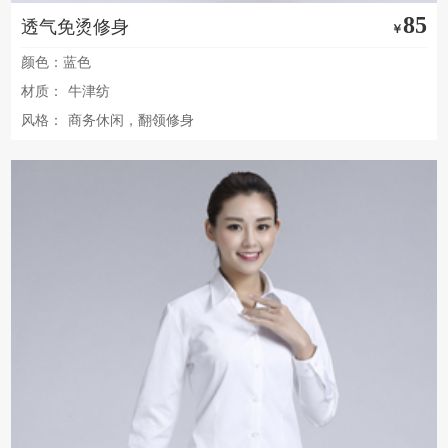
85
透气免烫修身
￥
颜色：蓝色
材质：
牛津纺
风格：
商务休闲，翻领修身