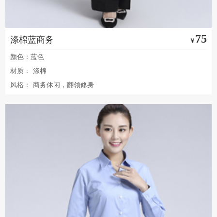
75
涤棉蓝商务
￥
颜色：蓝色
材质：
涤棉
风格：
商务休闲，翻领修身