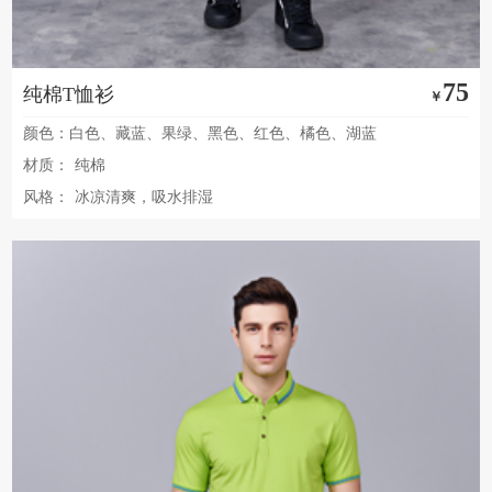
75
纯棉T恤衫
￥
颜色：白色、藏蓝、果绿、黑色、红色、橘色、湖蓝
材质：
纯棉
风格：
冰凉清爽，吸水排湿