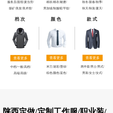
棉袄
/
棉衣
/
耐磨
/
秋冬
/
新春
/
秋季
/
服务员
/
面馆
/
麦当劳
/
男加绒
/
制服呢
/
平纹
/
秋天
/
秋装
/
夏天
/
煤矿
/
美发
/
美术馆
/
档次
颜色
款式
查看更多
查看更多
查看更多
米兰
/
迷彩
/
墨绿
/
两件套
/
男士
/
男式
/
中档
/
一般
/
高档
/
棕色
/
颜色
/
蓝色
/
男装
/
女士
/
女式
/
高端
/
高级
/
陕西定做/定制工作服/职业装/