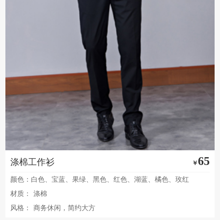
65
涤棉工作衫
￥
颜色：白色、宝蓝、果绿、黑色、红色、湖蓝、橘色、玫红
材质：
涤棉
风格：
商务休闲，简约大方