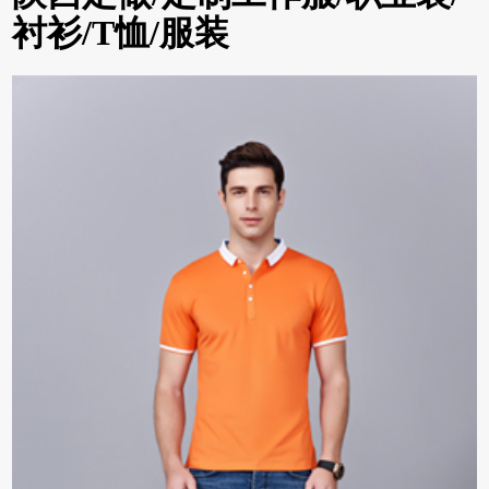
衬衫/T恤/服装