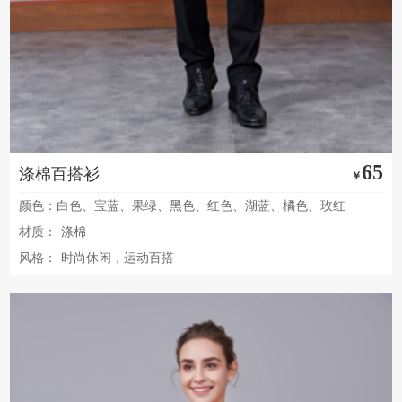
65
涤棉百搭衫
￥
颜色：白色、宝蓝、果绿、黑色、红色、湖蓝、橘色、玫红
材质：
涤棉
风格：
时尚休闲，运动百搭