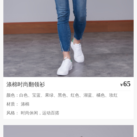
65
涤棉时尚翻领衫
￥
颜色：白色、宝蓝、果绿、黑色、红色、湖蓝、橘色、玫红
材质：
涤棉
风格：
时尚休闲，运动百搭