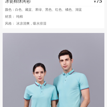
75
冰瓷棉休闲衫
￥
颜色：白色、藏蓝、果绿、黑色、红色、橘色、湖蓝
材质：
纯棉
风格：
冰凉清爽，吸水排湿