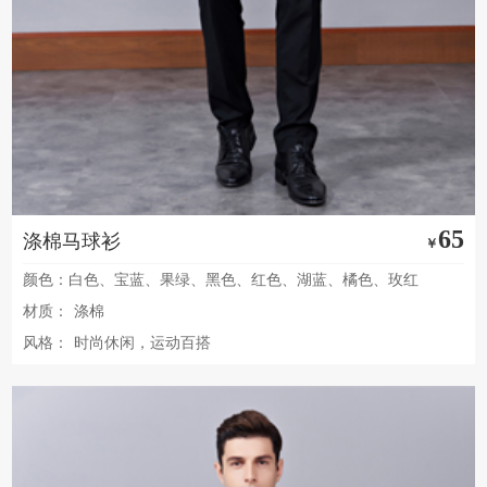
65
涤棉马球衫
￥
颜色：白色、宝蓝、果绿、黑色、红色、湖蓝、橘色、玫红
材质：
涤棉
风格：
时尚休闲，运动百搭