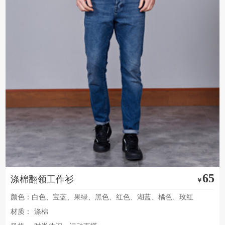
65
涤棉翻领工作衫
￥
颜色：白色、宝蓝、果绿、黑色、红色、湖蓝、橘色、玫红
材质：
涤棉