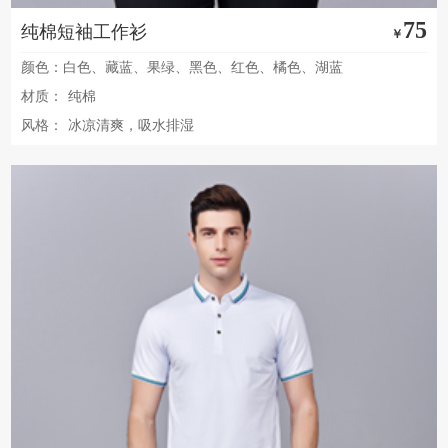
75
纯棉短袖工作衫
￥
颜色：白色、藏蓝、果绿、黑色、红色、橘色、湖蓝
材质：
纯棉
风格：
冰凉清爽，吸水排湿