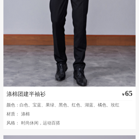
65
涤棉团建半袖衫
￥
颜色：白色、宝蓝、果绿、黑色、红色、湖蓝、橘色、玫红
材质：
涤棉
风格：
时尚休闲，运动百搭