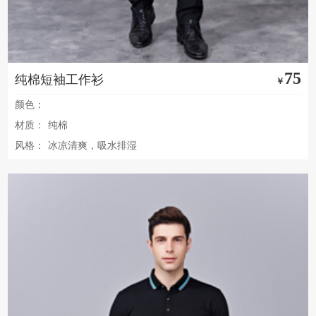
75
纯棉短袖工作衫
￥
颜色：
材质：
纯棉
风格：
冰凉清爽，吸水排湿