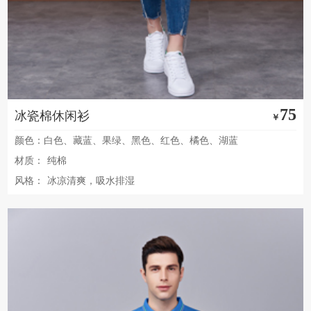
75
冰瓷棉休闲衫
￥
颜色：白色、藏蓝、果绿、黑色、红色、橘色、湖蓝
材质：
纯棉
风格：
冰凉清爽，吸水排湿