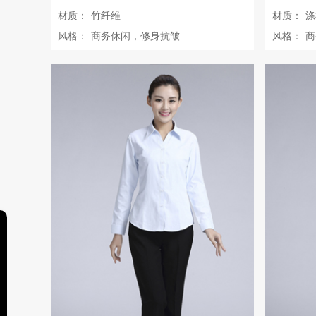
材质：
竹纤维
材质：
涤
风格：
商务休闲，修身抗皱
风格：
商