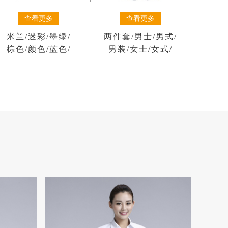
查看更多
查看更多
米兰
/
迷彩
/
墨绿
/
两件套
/
男士
/
男式
/
棕色
/
颜色
/
蓝色
/
男装
/
女士
/
女式
/