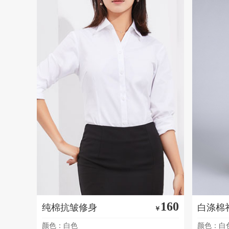
160
纯棉抗皱修身
白涤棉
￥
颜色：白色
颜色：白