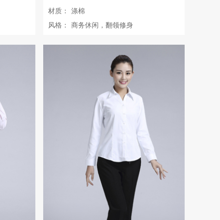
材质：
涤棉
风格：
商务休闲，翻领修身