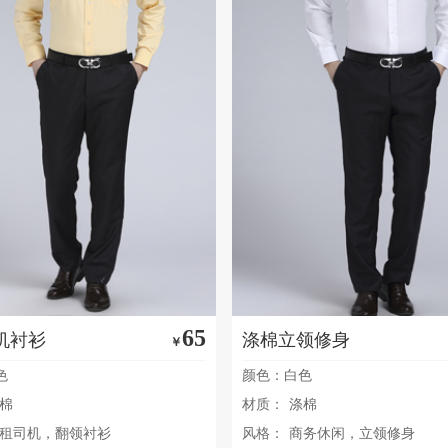
65
机衬衫
涤棉立领修身
￥
色
颜色：白色
棉
材质：
涤棉
租司机，翻领衬衫
风格：
商务休闲，立领修身