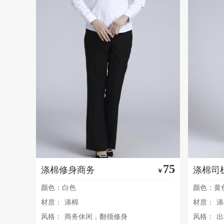
75
涤棉修身商务
涤棉司
￥
颜色：白色
颜色：黄
材质：
涤棉
材质：
涤
风格：
商务休闲，翻领修身
风格：
出