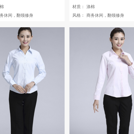
棉
材质：
涤棉
务休闲，翻领修身
风格：
商务休闲，翻领修身