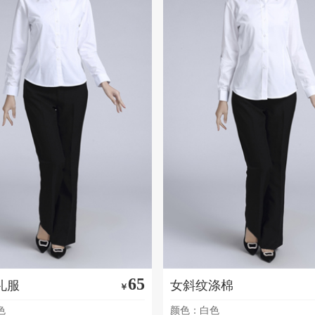
65
礼服
女斜纹涤棉
￥
色
颜色：白色