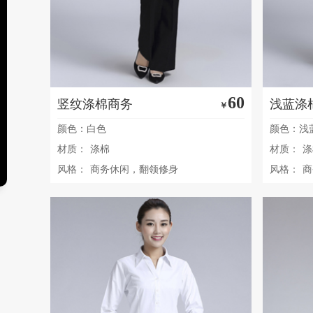
60
竖纹涤棉商务
浅蓝涤
￥
颜色：白色
颜色：浅
材质：
涤棉
材质：
涤
风格：
商务休闲，翻领修身
风格：
商