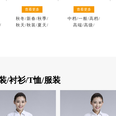
查看更多
查看更多
秋冬
/
新春
/
秋季
/
中档
/
一般
/
高档
/
/
秋天
/
秋装
/
夏天
/
高端
/
高级
/
/衬衫/T恤/服装