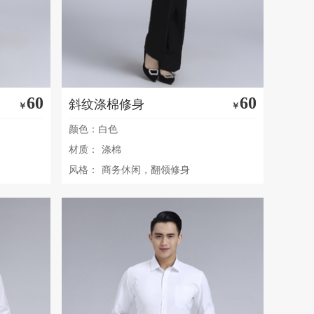
60
60
斜纹涤棉修身
￥
￥
颜色：白色
材质：
涤棉
风格：
商务休闲，翻领修身