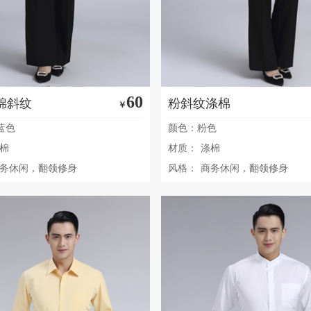
60
棉斜纹
粉斜纹涤棉
￥
蓝色
颜色：粉色
棉
材质：
涤棉
务休闲，翻领修身
风格：
商务休闲，翻领修身