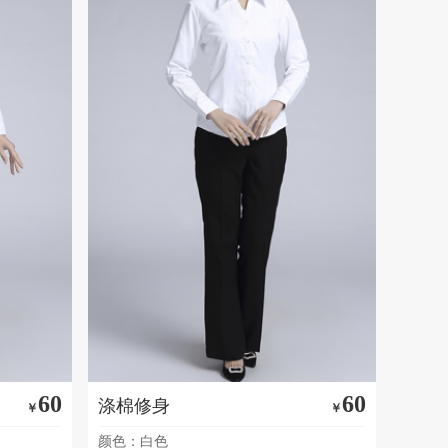
60
60
涤棉修身
￥
￥
颜色：白色