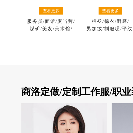
查看更多
查看更多
棉袄
/
棉衣
/
耐磨
/
服务员
/
面馆
/
麦当劳
/
男加绒
/
制服呢
/
平纹
煤矿
/
美发
/
美术馆
/
商洛定做/定制工作服/职业装