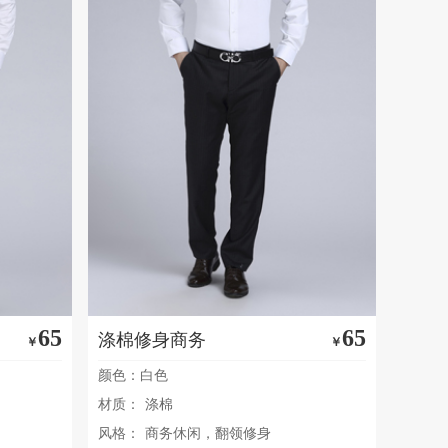
65
65
涤棉修身商务
￥
￥
颜色：白色
材质：
涤棉
风格：
商务休闲，翻领修身