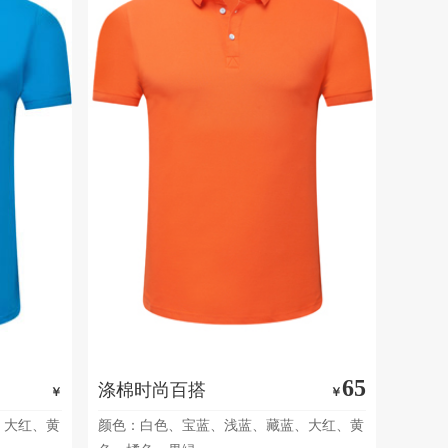
65
涤棉时尚百搭
￥
￥
、大红、黄
颜色：白色、宝蓝、浅蓝、藏蓝、大红、黄