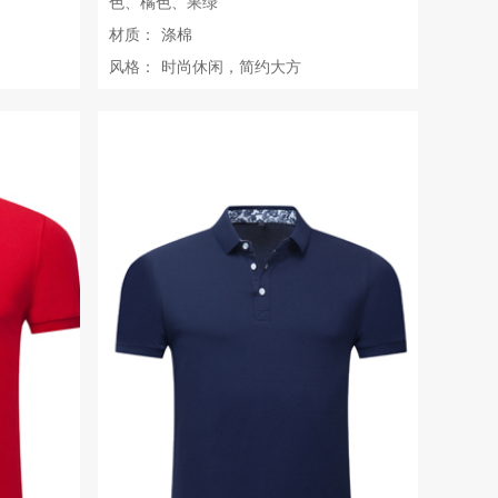
色、橘色、果绿
材质：
涤棉
风格：
时尚休闲，简约大方