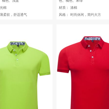
、橘色、浅蓝
色、橘色、果绿
光棉
材质：
涤棉
薄柔软，舒适透气
风格：
时尚休闲，简约大方