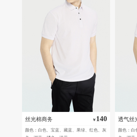
140
丝光棉商务
透气丝
￥
颜色：白色、宝蓝、藏蓝、果绿、红色、灰
颜色：白