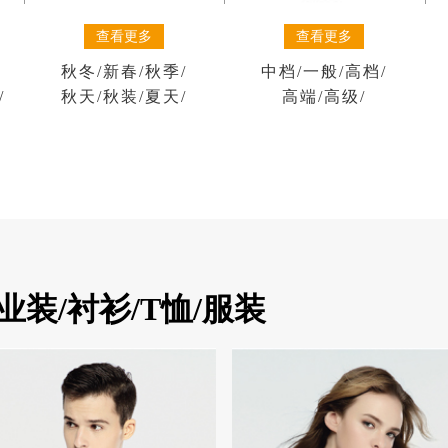
查看更多
查看更多
秋冬
/
新春
/
秋季
/
中档
/
一般
/
高档
/
/
秋天
/
秋装
/
夏天
/
高端
/
高级
/
装/衬衫/T恤/服装