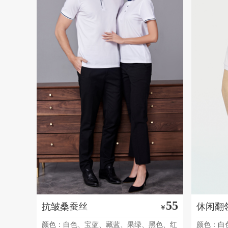
55
抗皱桑蚕丝
休闲翻
￥
颜色：白色、宝蓝、藏蓝、果绿、黑色、红
颜色：白