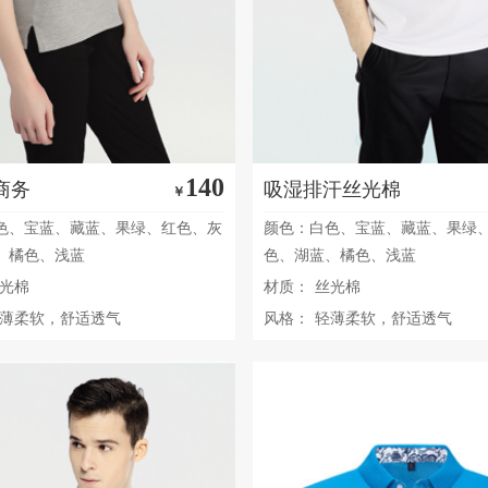
140
商务
吸湿排汗丝光棉
￥
色、宝蓝、藏蓝、果绿、红色、灰
颜色：白色、宝蓝、藏蓝、果绿
、橘色、浅蓝
色、湖蓝、橘色、浅蓝
光棉
材质：
丝光棉
薄柔软，舒适透气
风格：
轻薄柔软，舒适透气