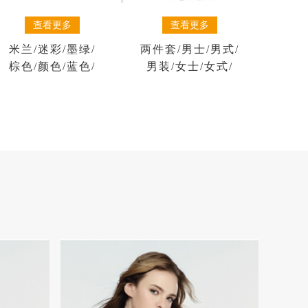
查看更多
查看更多
米兰
/
迷彩
/
墨绿
/
两件套
/
男士
/
男式
/
棕色
/
颜色
/
蓝色
/
男装
/
女士
/
女式
/