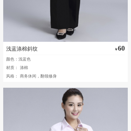
60
浅蓝涤棉斜纹
￥
颜色：浅蓝色
材质：
涤棉
风格：
商务休闲，翻领修身