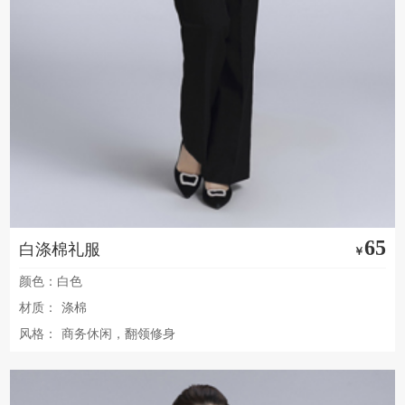
65
白涤棉礼服
￥
颜色：白色
材质：
涤棉
风格：
商务休闲，翻领修身