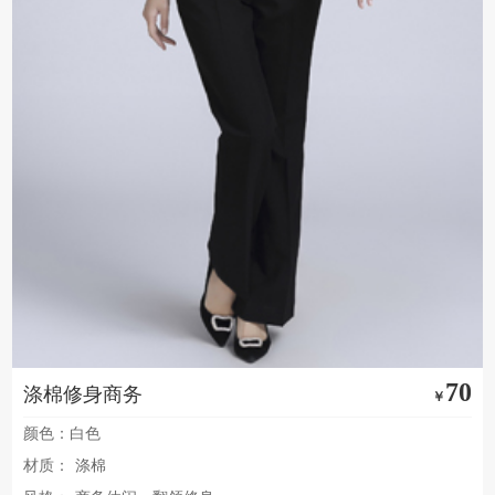
70
涤棉修身商务
￥
颜色：白色
材质：
涤棉