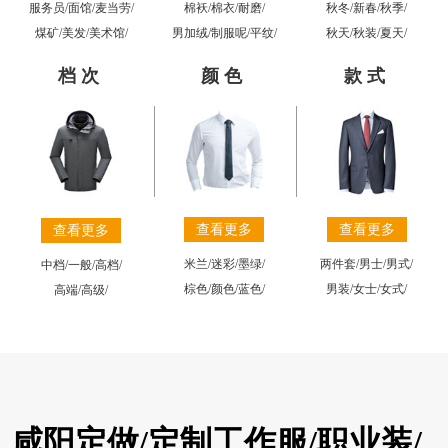
棉袄
/
棉衣
/
耐磨
/
秋冬
/
新春
/
秋季
/
服务员
/
面馆
/
麦当劳
/
男加绒
/
制服呢
/
平纹
/
秋天
/
秋装
/
夏天
/
煤矿
/
美发
/
美术馆
/
档次
颜色
款式
查看更多
查看更多
查看更多
米兰
/
迷彩
/
墨绿
/
两件套
/
男士
/
男式
/
中档
/
一般
/
高档
/
棕色
/
颜色
/
蓝色
/
男装
/
女士
/
女式
/
高端
/
高级
/
咸阳定做/定制工作服/职业装/