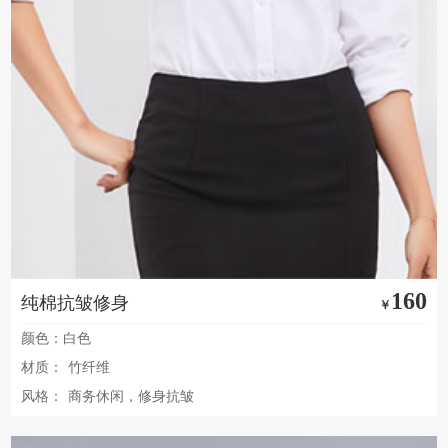
160
纯棉抗皱修身
￥
颜色：白色
材质：
竹纤维
风格：
商务休闲，修身抗皱