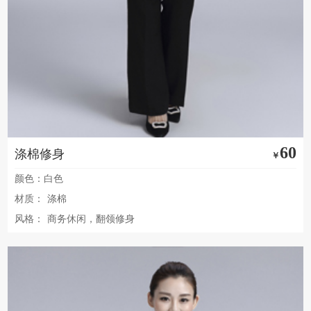
60
涤棉修身
￥
颜色：白色
材质：
涤棉
风格：
商务休闲，翻领修身