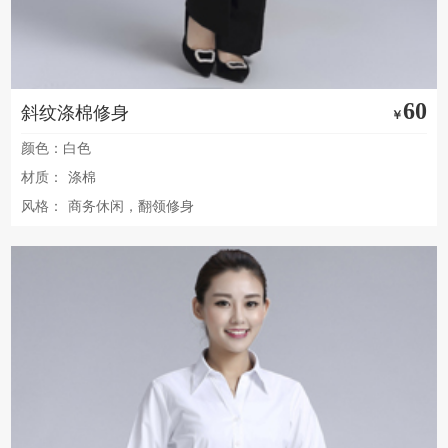
60
斜纹涤棉修身
￥
颜色：白色
材质：
涤棉
风格：
商务休闲，翻领修身