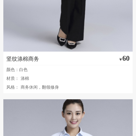
60
竖纹涤棉商务
￥
颜色：白色
材质：
涤棉
风格：
商务休闲，翻领修身