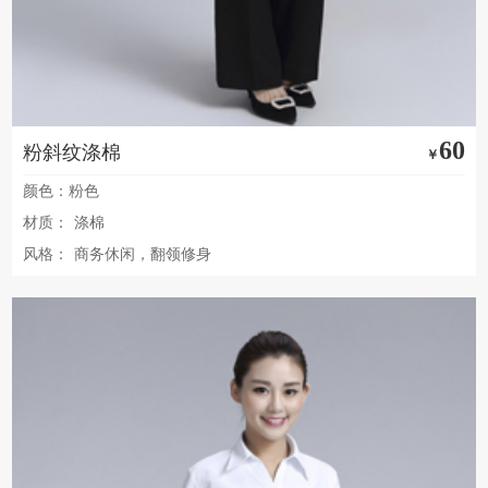
60
粉斜纹涤棉
￥
颜色：粉色
材质：
涤棉
风格：
商务休闲，翻领修身