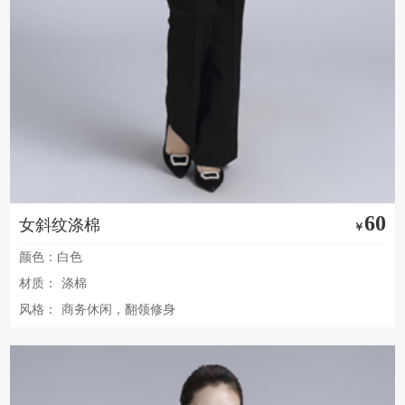
60
女斜纹涤棉
￥
颜色：白色
材质：
涤棉
风格：
商务休闲，翻领修身