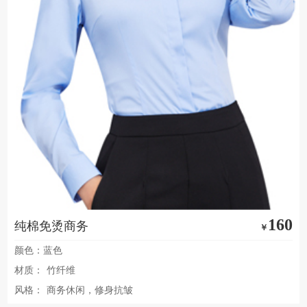
160
纯棉免烫商务
￥
颜色：蓝色
材质：
竹纤维
风格：
商务休闲，修身抗皱