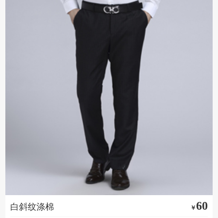
60
白斜纹涤棉
￥